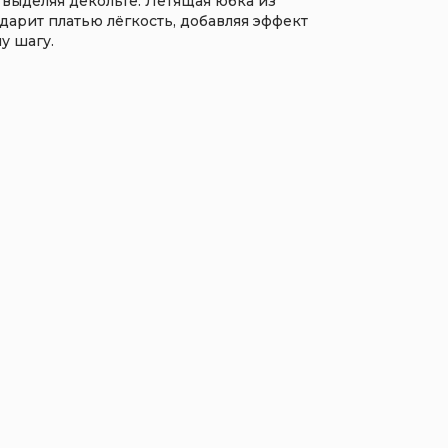
 выделяя декольте. Летящая юбка из
арит платью лёгкость, добавляя эффект
у шагу.