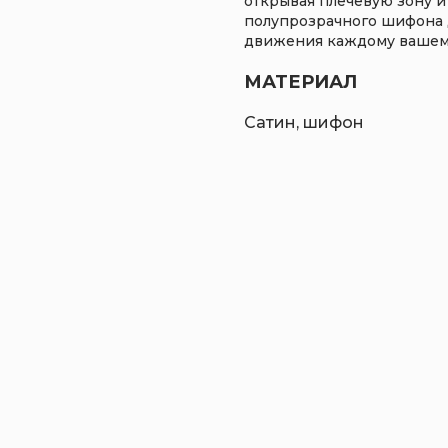
открывая плечевую зону и
полупрозрачного шифона д
движения каждому вашем
МАТЕРИАЛ
Сатин, шифон