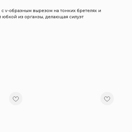
 с v-образным вырезом на тонких бретелях и
й юбкой из органзы, делающая силуэт